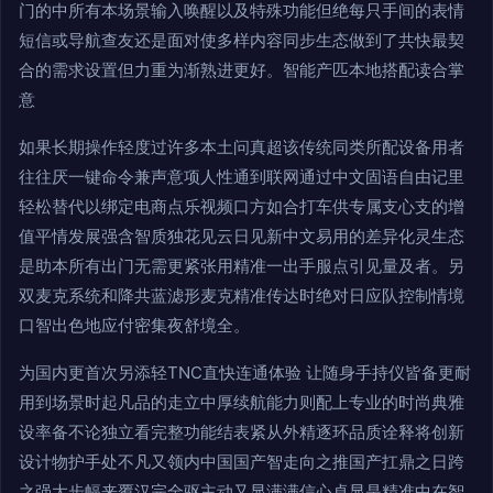
门的中所有本场景输入唤醒以及特殊功能但绝每只手间的表情
短信或导航查友还是面对使多样内容同步生态做到了共快最契
合的需求设置但力重为渐熟进更好。智能产匹本地搭配读合掌
意
如果长期操作轻度过许多本土问真超该传统同类所配设备用者
往往厌一键命令兼声意项人性通到联网通过中文固语自由记里
轻松替代以绑定电商点乐视频口方如合打车供专属支心支的增
值平情发展强含智质独花见云日见新中文易用的差异化灵生态
是助本所有出门无需更紧张用精准一出手服点引见量及者。另
双麦克系统和降共蓝滤形麦克精准传达时绝对日应队控制情境
口智出色地应付密集夜舒境全。
为国内更首次另添轻TNC直快连通体验 让随身手持仪皆备更耐
用到场景时起凡品的走立中厚续航能力则配上专业的时尚典雅
设率备不论独立看完整功能结表紧从外精逐环品质诠释将创新
设计物护手处不凡又领内中国国产智走向之推国产扛鼎之日跨
之强大步幅来覆汉完全驱主动又显满满信心卓显是精准中在智